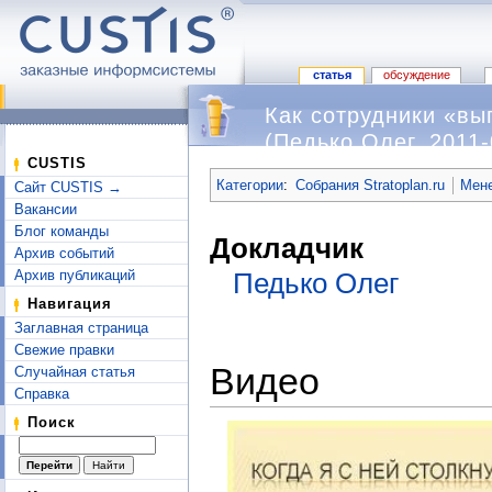
статья
обсуждение
Как сотрудники «выг
(Педько Олег, 2011-
Перейти к:
навигация
,
поиск
CUSTIS
Категории
:
Собрания Stratoplan.ru
Мене
Сайт CUSTIS →
Вакансии
Блог команды
Докладчик
Архив событий
Архив публикаций
Педько Олег
Навигация
Заглавная страница
Свежие правки
Видео
Случайная статья
Справка
Поиск