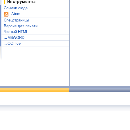
Инструменты
Ссылки сюда
Atom
Спецстраницы
Версия для печати
Чистый HTML
→M$WORD
→OOffice