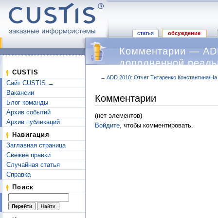
статья
обсуждение
Комментарии — ADD
дополненной реаль
CUSTIS
←
ADD 2010: Отчет Титаренко Константина/На
Сайт CUSTIS →
Перейти к:
навигация
,
поиск
Вакансии
Комментарии
Блог команды
Архив событий
(нет элементов)
Архив публикаций
Войдите
, чтобы комментировать.
Навигация
Заглавная страница
Свежие правки
Случайная статья
Справка
Поиск