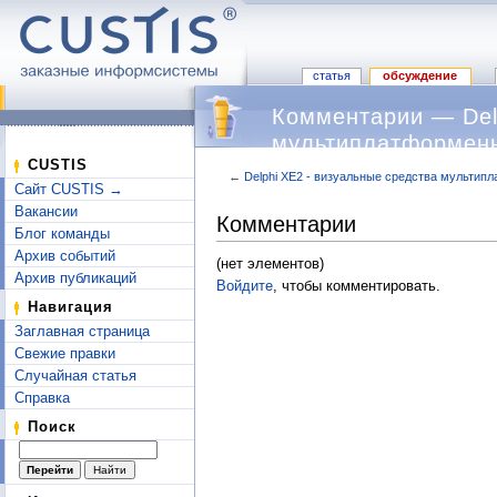
статья
обсуждение
Комментарии — Del
мультиплатформенн
CUSTIS
(Всеволод Леонов,
←
Delphi XE2 - визуальные средства мультипл
Сайт CUSTIS →
Перейти к:
навигация
,
поиск
Вакансии
Комментарии
Блог команды
Архив событий
(нет элементов)
Архив публикаций
Войдите
, чтобы комментировать.
Навигация
Заглавная страница
Свежие правки
Случайная статья
Справка
Поиск