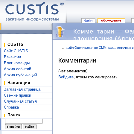
файл
обсуждение
Комментарии — Фа
вдохновения (Алекс
CUSTIS
←
Файл:Оценивания по CMMI как… источник вд
Сайт CUSTIS →
Перейти к:
навигация
,
поиск
Вакансии
Комментарии
Блог команды
Архив событий
(нет элементов)
Архив публикаций
Войдите
, чтобы комментировать.
Навигация
Заглавная страница
Свежие правки
Случайная статья
Справка
Поиск