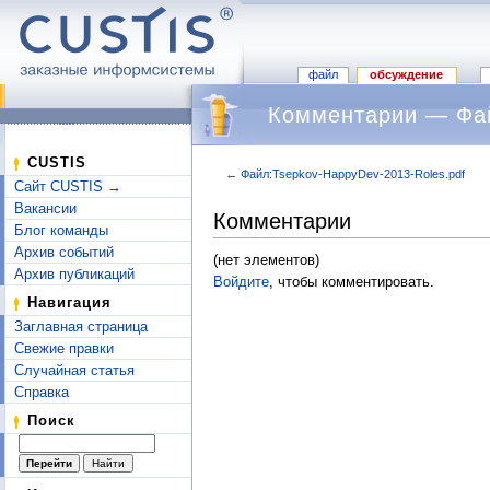
файл
обсуждение
Комментарии — Фай
CUSTIS
←
Файл:Tsepkov-HappyDev-2013-Roles.pdf
Сайт CUSTIS →
Перейти к:
навигация
,
поиск
Вакансии
Комментарии
Блог команды
Архив событий
(нет элементов)
Архив публикаций
Войдите
, чтобы комментировать.
Навигация
Заглавная страница
Свежие правки
Случайная статья
Справка
Поиск