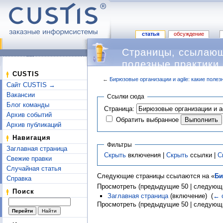
статья
обсуждение
Страницы, ссылающи
полезные практики 
CUSTIS
←
Бирюзовые организации и agile: какие полез
Сайт CUSTIS →
Перейти к:
навигация
,
поиск
Вакансии
Ссылки сюда
Блог команды
Страница:
Архив событий
Обратить выбранное
Архив публикаций
Навигация
Фильтры
Заглавная страница
Скрыть
включения |
Скрыть
ссылки |
С
Свежие правки
Случайная статья
Следующие страницы ссылаются на «
Би
Справка
Просмотреть (предыдущие 50 | следующи
Поиск
Заглавная страница
(включение) ‎
(
← 
Просмотреть (предыдущие 50 | следующи