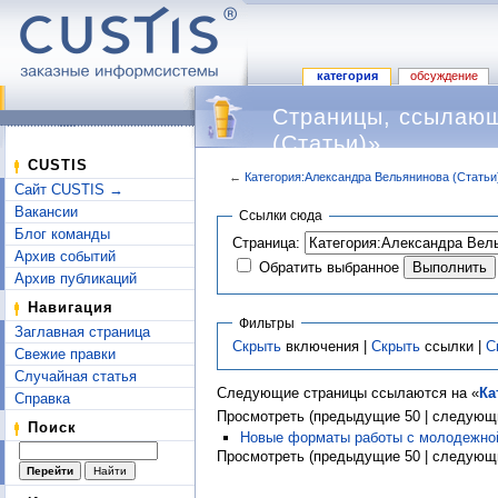
категория
обсуждение
Страницы, ссылающ
(Статьи)»
CUSTIS
←
Категория:Александра Вельянинова (Статьи
Сайт CUSTIS →
Перейти к:
навигация
,
поиск
Вакансии
Ссылки сюда
Блог команды
Страница:
Архив событий
Обратить выбранное
Архив публикаций
Навигация
Фильтры
Заглавная страница
Скрыть
включения |
Скрыть
ссылки |
С
Свежие правки
Случайная статья
Следующие страницы ссылаются на «
Ка
Справка
Просмотреть (предыдущие 50 | следующи
Поиск
Новые форматы работы с молодежно
Просмотреть (предыдущие 50 | следующи