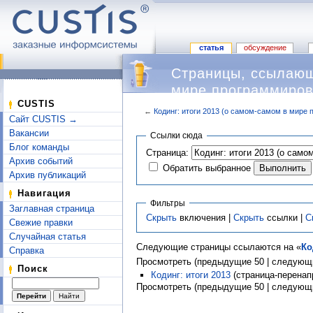
статья
обсуждение
Страницы, ссылающ
мире программиров
CUSTIS
←
Кодинг: итоги 2013 (о самом-самом в мире
Сайт CUSTIS →
Перейти к:
навигация
,
поиск
Вакансии
Ссылки сюда
Блог команды
Страница:
Архив событий
Обратить выбранное
Архив публикаций
Навигация
Фильтры
Заглавная страница
Скрыть
включения |
Скрыть
ссылки |
С
Свежие правки
Случайная статья
Следующие страницы ссылаются на «
Ко
Справка
Просмотреть (предыдущие 50 | следующи
Поиск
Кодинг: итоги 2013
(страница-перенап
Просмотреть (предыдущие 50 | следующи