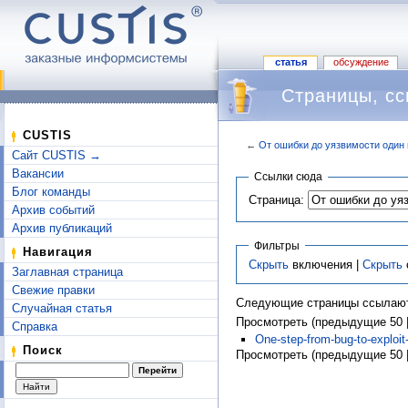
статья
обсуждение
Страницы, сс
CUSTIS
←
От ошибки до уязвимости один 
Сайт CUSTIS →
Перейти к:
навигация
,
поиск
Вакансии
Ссылки сюда
Блог команды
Страница:
Архив событий
Архив публикаций
Фильтры
Навигация
Скрыть
включения |
Скрыть
Заглавная страница
Свежие правки
Следующие страницы ссылают
Случайная статья
Просмотреть (предыдущие 50 |
Справка
One-step-from-bug-to-exploit
Поиск
Просмотреть (предыдущие 50 |