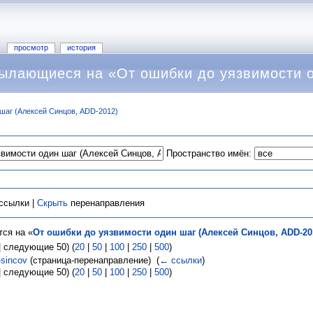
просмотр
история
ылающиеся на «От ошибки до уязвимости о
шаг (Алексей Синцов, ADD-2012)
Пространство имён:
ссылки |
Скрыть
перенаправления
ся на «
От ошибки до уязвимости один шаг (Алексей Синцов, ADD-20
 следующие 50) (
20
|
50
|
100
|
250
|
500
)
-sincov
(страница-перенаправление) ‎
(
← ссылки
)
 следующие 50) (
20
|
50
|
100
|
250
|
500
)