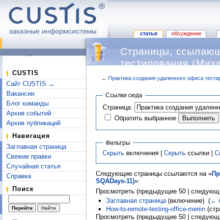
статья
обсуждение
Страницы, ссылающ
тестирования (Мих
CUSTIS
←
Практика создания удаленного офиса тест
Сайт CUSTIS →
Перейти к:
навигация
,
поиск
Вакансии
Ссылки сюда
Блог команды
Страница:
Архив событий
Обратить выбранное
Архив публикаций
Навигация
Фильтры
Заглавная страница
Скрыть
включения |
Скрыть
ссылки |
С
Свежие правки
Случайная статья
Следующие страницы ссылаются на «
Пр
Справка
SQADays-11)
»:
Поиск
Просмотреть (предыдущие 50 | следующи
Заглавная страница
(включение) ‎
(
← 
How-to-remote-testing-office-meriin
(стр
Просмотреть (предыдущие 50 | следующи