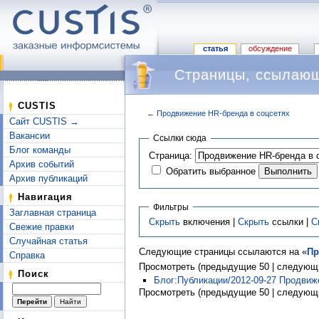
статья
обсуждение
Страницы, ссылающ
CUSTIS
←
Продвижение HR-бренда в соцсетях
Сайт CUSTIS →
Перейти к:
навигация
,
поиск
Вакансии
Ссылки сюда
Блог команды
Страница:
Архив событий
Обратить выбранное
Архив публикаций
Навигация
Фильтры
Заглавная страница
Скрыть
включения |
Скрыть
ссылки |
С
Свежие правки
Случайная статья
Следующие страницы ссылаются на «
Пр
Справка
Просмотреть (предыдущие 50 | следующи
Поиск
Блог:Публикации/2012-09-27 Продвиж
Просмотреть (предыдущие 50 | следующи