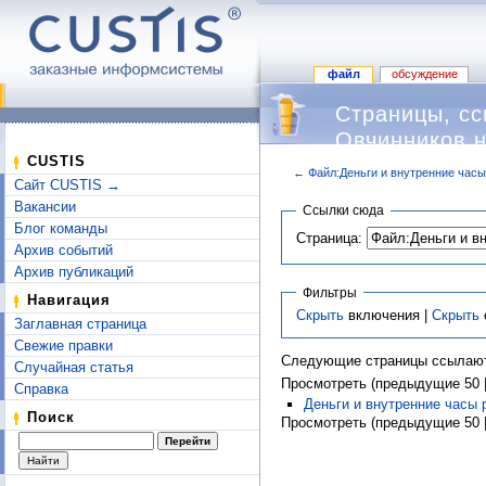
файл
обсуждение
Страницы, сс
Овчинников н
CUSTIS
←
Файл:Деньги и внутренние часы
Сайт CUSTIS →
Перейти к:
навигация
,
поиск
Вакансии
Ссылки сюда
Блог команды
Страница:
Архив событий
Архив публикаций
Фильтры
Навигация
Скрыть
включения |
Скрыть
Заглавная страница
Свежие правки
Следующие страницы ссылают
Случайная статья
Просмотреть (предыдущие 50 |
Справка
Деньги и внутренние часы 
Поиск
Просмотреть (предыдущие 50 |