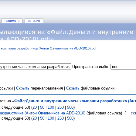
просмотр
история
ылающиеся на «Файл:Деньги и внутренние 
а ADD-2010).pdf»
 компании разработчика (Антон Овчинников на ADD-2010).pdf
Пространство имён:
ссылки |
Скрыть
перенаправления |
Скрыть
файловые ссылки
ся на «
Файл:Деньги и внутренние часы компании разработчика (Ант
 следующие 50) (
20
|
50
|
100
|
250
|
500
)
разработчика (Антон Овчинников на ADD-2010)
(файловая ссылка) ‎
(
← сс
 следующие 50) (
20
|
50
|
100
|
250
|
500
)