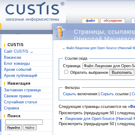
файл
обсуждение
Страницы, ссылающ
(Николай Мациевск
CUSTIS
←
Файл:Лицензии для Open-Source (Николай М
Сайт CUSTIS →
Перейти к:
навигация
,
поиск
Вакансии
Ссылки сюда
Блог команды
Страница:
Архив событий
Обратить выбранное
Архив публикаций
Навигация
Фильтры
Заглавная страница
Скрыть
включения |
Скрыть
ссылки |
С
Свежие правки
Случайная статья
Следующие страницы ссылаются на «
Фа
Справка
Просмотреть (предыдущие 50 | следующи
Поиск
Лицензии для Open-Source (Николай 
Просмотреть (предыдущие 50 | следующи