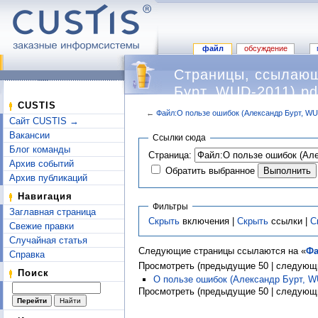
файл
обсуждение
Страницы, ссылающ
Бурт, WUD-2011).pd
CUSTIS
←
Файл:О пользе ошибок (Александр Бурт, WU
Сайт CUSTIS →
Перейти к:
навигация
,
поиск
Вакансии
Ссылки сюда
Блог команды
Страница:
Архив событий
Обратить выбранное
Архив публикаций
Навигация
Фильтры
Заглавная страница
Скрыть
включения |
Скрыть
ссылки |
С
Свежие правки
Случайная статья
Следующие страницы ссылаются на «
Фа
Справка
Просмотреть (предыдущие 50 | следующи
Поиск
О пользе ошибок (Александр Бурт, W
Просмотреть (предыдущие 50 | следующи