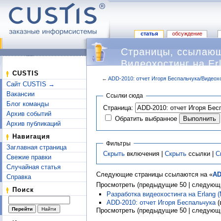
статья
обсуждение
Страницы, ссылающ
Видеохостинг на Er
CUSTIS
←
ADD-2010: отчет Игоря Беспальчука/Видеохо
Сайт CUSTIS →
Перейти к:
навигация
,
поиск
Вакансии
Ссылки сюда
Блог команды
Страница:
Архив событий
Обратить выбранное
Архив публикаций
Навигация
Фильтры
Заглавная страница
Скрыть
включения |
Скрыть
ссылки |
С
Свежие правки
Случайная статья
Следующие страницы ссылаются на «
AD
Справка
Просмотреть (предыдущие 50 | следующи
Поиск
Разработка видеохостинга на Erlang
ADD-2010: отчет Игоря Беспальчука
(
Просмотреть (предыдущие 50 | следующи