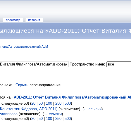
просмотр
история
сылающиеся на «ADD-2011: Отчёт Виталия
ппова/Автоматизированный ALM
Пространство имён:
ссылки |
Скрыть
перенаправления
ся на «
ADD-2011: Отчёт Виталия Филиппова/Автоматизированный 
 следующие 50) (
20
|
50
|
100
|
250
|
500
)
Константин Фёдоров, ADD-2011)
(включение) ‎
(
← ссылки
)
Филиппова
(включение) ‎
(
← ссылки
)
 следующие 50) (
20
|
50
|
100
|
250
|
500
)