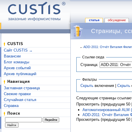
статья
обсуждение
Страницы, с
CUSTIS
←
ADD-2011: Отчёт Виталия Фили
Сайт CUSTIS →
Перейти к:
навигация
,
поиск
Вакансии
Ссылки сюда
Блог команды
Страница:
Архив событий
Архив публикаций
Фильтры
Навигация
Скрыть
включения |
Скрыть
Заглавная страница
Свежие правки
Следующие страницы ссылают
Случайная статья
Просмотреть (предыдущие 50 |
Справка
Автоматизированный ALM (
Поиск
ADD-2011: Отчёт Виталия 
Просмотреть (предыдущие 50 |