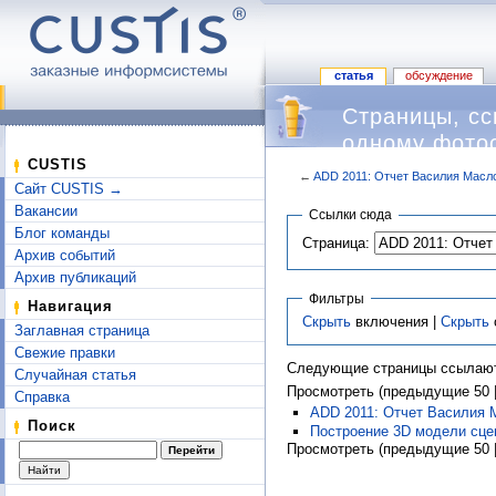
статья
обсуждение
Страницы, с
одному фото
CUSTIS
←
ADD 2011: Отчет Василия Масл
Сайт CUSTIS →
Перейти к:
навигация
,
поиск
Вакансии
Ссылки сюда
Блог команды
Страница:
Архив событий
Архив публикаций
Фильтры
Навигация
Скрыть
включения |
Скрыть
Заглавная страница
Свежие правки
Следующие страницы ссылают
Случайная статья
Просмотреть (предыдущие 50 |
Справка
ADD 2011: Отчет Василия 
Поиск
Построение 3D модели сце
Просмотреть (предыдущие 50 |