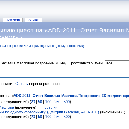
просмотр
история
сылающиеся на «ADD 2011: Отчет Василия 
снимку»
ова/Построение 3D модели сцены по одному фотоснимку
Пространство имён:
ссылки |
Скрыть
перенаправления
ся на «
ADD 2011: Отчет Василия Маслова/Построение 3D модели с
 следующие 50) (
20
|
50
|
100
|
250
|
500
)
Маслова
(включение) ‎
(
← ссылки
)
ны по одному фотоснимку (Дмитрий Вихарев, ADD-2011)
(включение) ‎
(
←
 следующие 50) (
20
|
50
|
100
|
250
|
500
)