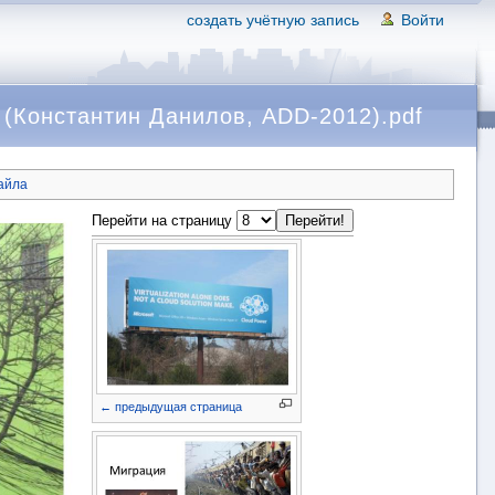
создать учётную запись
Войти
(Константин Данилов, ADD-2012).pdf
айла
Перейти на страницу
← предыдущая страница