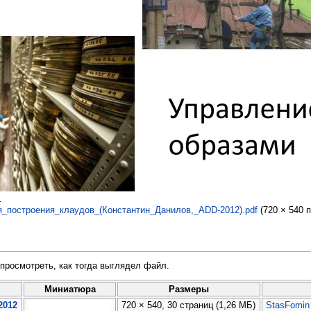
.
_построения_клаудов_(Константин_Данилов,_ADD-2012).pdf
‎
(720 × 540 
просмотреть, как тогда выглядел файл.
Миниатюра
Размеры
2012
720 × 540, 30 страниц
(1,26 МБ)
StasFomin