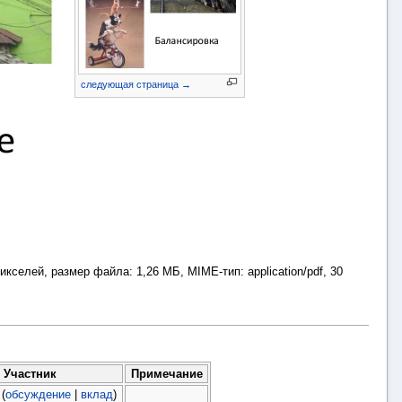
следующая страница →
пикселей, размер файла: 1,26 МБ, MIME-тип:
application/pdf
, 30
Участник
Примечание
(
обсуждение
|
вклад
)