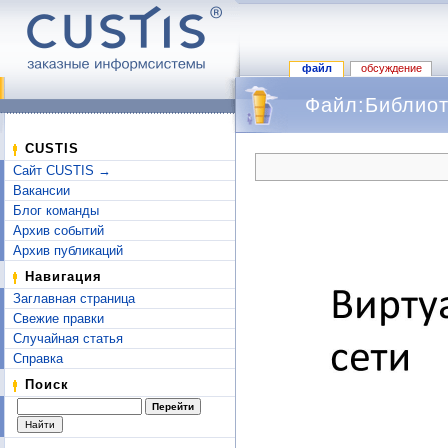
файл
обсуждение
Файл:Библиот
Перейти к:
навигация
,
поиск
CUSTIS
Сайт CUSTIS →
Вакансии
Блог команды
Архив событий
Архив публикаций
Навигация
Заглавная страница
Свежие правки
Случайная статья
Справка
Поиск