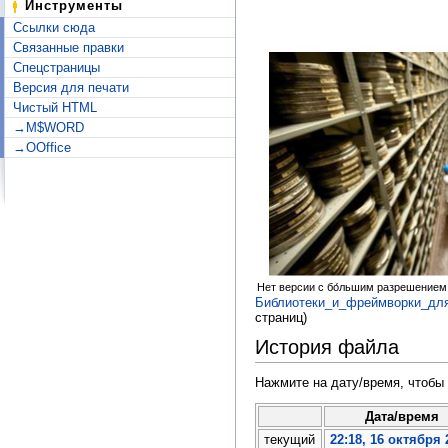
Инструменты
Ссылки сюда
Связанные правки
Спецстраницы
Версия для печати
Чистый HTML
→M$WORD
→OOffice
Нет версии с бо́льшим разрешением
Библиотеки_и_фреймворки_для
страниц)
История файла
Нажмите на дату/время, чтобы 
Дата/время
текущий
22:18, 16 октября 