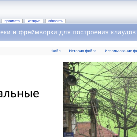
просмотр
история
обновить
еки и фреймворки для построения клаудов 
Файл
История файла
Использование ф