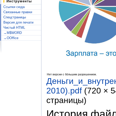
Инструменты
Ссылки сюда
Связанные правки
Спецстраницы
Версия для печати
Чистый HTML
→M$WORD
→OOffice
Нет версии с бо́льшим разрешением.
Деньги_и_внутре
2010).pdf
‎
(720 × 
страницы)
История фай