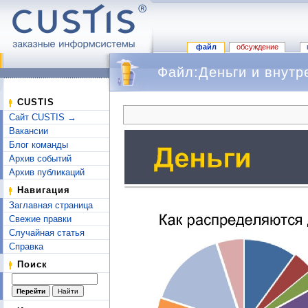
файл
обсуждение
Файл:Деньги и внутр
Перейти к:
навигация
,
поиск
CUSTIS
Сайт CUSTIS →
Вакансии
Блог команды
Архив событий
Архив публикаций
Навигация
Заглавная страница
Свежие правки
Случайная статья
Справка
Поиск