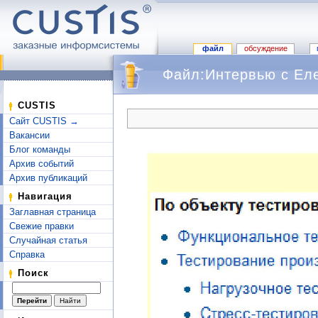
файл
обсуждение
Файл:Интервью с Еле
Перейти к:
навигация
,
поиск
CUSTIS
Сайт CUSTIS →
Вакансии
Блог команды
Архив событий
Архив публикаций
Навигация
Заглавная страница
Свежие правки
Случайная статья
Справка
Поиск