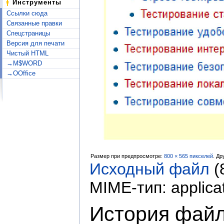
Инструменты
Ссылки сюда
Связанные правки
Спецстраницы
Версия для печати
Чистый HTML
→M$WORD
→OOffice
Размер при предпросмотре:
800 × 565 пикселей
.
Др
Исходный файл
‎
(
MIME-тип:
applica
История фай