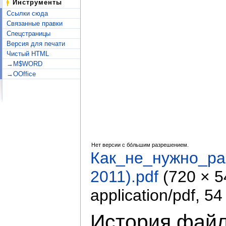
Инструменты
Ссылки сюда
Связанные правки
Спецстраницы
Версия для печати
Чистый HTML
→M$WORD
→OOffice
Нет версии с бо́льшим разрешением.
Как_не_нужно_ра
2011).pdf
‎
(720 × 
application/pdf
, 5
История фай