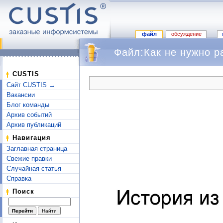
файл
обсуждение
Файл:Как не нужно р
Перейти к:
навигация
,
поиск
CUSTIS
Сайт CUSTIS →
Вакансии
Блог команды
Архив событий
Архив публикаций
Навигация
Заглавная страница
Свежие правки
Случайная статья
Справка
Поиск