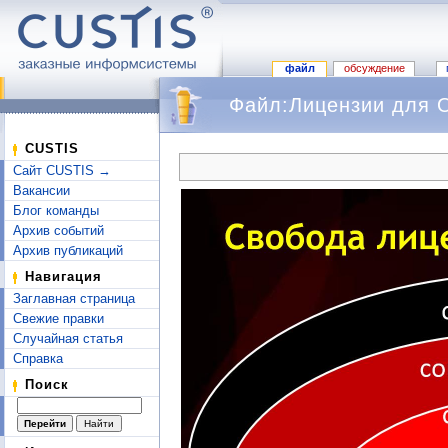
файл
обсуждение
Файл:Лицензии для O
Перейти к:
навигация
,
поиск
CUSTIS
Сайт CUSTIS →
Вакансии
Блог команды
Архив событий
Архив публикаций
Навигация
Заглавная страница
Свежие правки
Случайная статья
Справка
Поиск