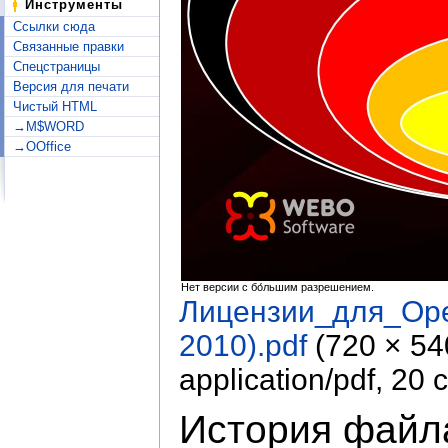
Инструменты
Ссылки сюда
Связанные правки
Спецстраницы
Версия для печати
Чистый HTML
→M$WORD
→OOffice
Нет версии с бо́льшим разрешением.
Лицензии_для_Op
2010).pdf
‎
(720 × 5
application/pdf
, 20 
История файл