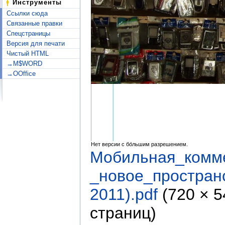
Инструменты
Ссылки сюда
Связанные правки
Спецстраницы
Версия для печати
Чистый HTML
→M$WORD
→OOffice
Нет версии с бо́льшим разрешением.
Мобильная_комм
_новое_простран
2011).pdf
‎
(720 × 
страниц)