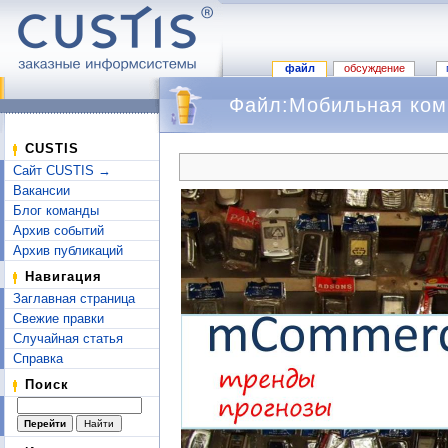
файл
обсуждение
Файл:Мобильная комм
Перейти к:
навигация
,
поиск
CUSTIS
Сайт CUSTIS →
Вакансии
Блог команды
Архив событий
Архив публикаций
Навигация
Заглавная страница
Свежие правки
Случайная статья
Справка
Поиск