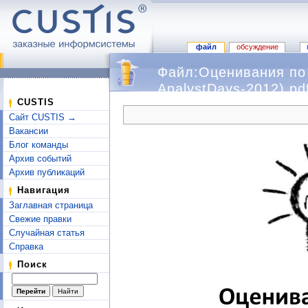
файл
обсуждение
Файл:Оценивания по
AnalystDays-2012).pd
Перейти к:
навигация
,
поиск
CUSTIS
Сайт CUSTIS →
Вакансии
Блог команды
Архив событий
Архив публикаций
Навигация
Заглавная страница
Свежие правки
Случайная статья
Справка
Поиск