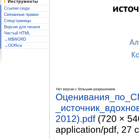
Инструменты
Ссылки сюда
Связанные правки
Спецстраницы
Версия для печати
Чистый HTML
→M$WORD
→OOffice
Нет версии с бо́льшим разрешением.
Оценивания_по_C
_источник_вдохно
2012).pdf
‎
(720 × 5
application/pdf
, 27 