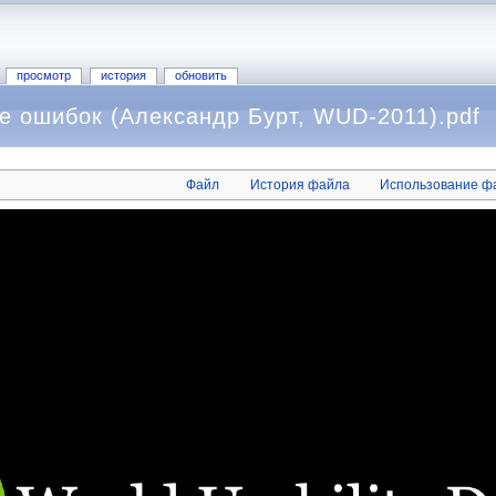
просмотр
история
обновить
е ошибок (Александр Бурт, WUD-2011).pdf
Файл
История файла
Использование ф