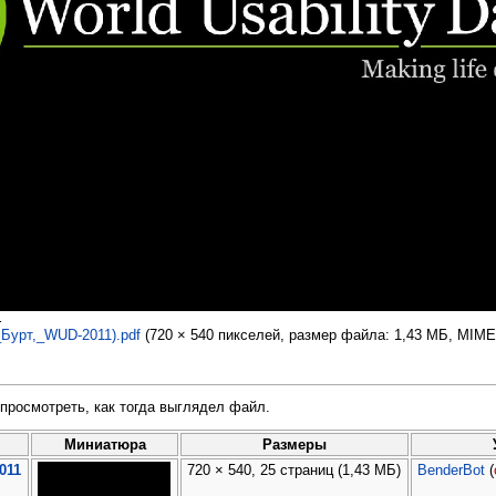
.
Бурт,_WUD-2011).pdf
‎
(720 × 540 пикселей, размер файла: 1,43 МБ, MIME
просмотреть, как тогда выглядел файл.
Миниатюра
Размеры
011
720 × 540, 25 страниц
(1,43 МБ)
BenderBot
(