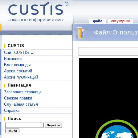
файл
обсуждение
Файл:О польз
Перейти к:
навигация
,
поиск
CUSTIS
Сайт CUSTIS →
Вакансии
Блог команды
Архив событий
Архив публикаций
Навигация
Заглавная страница
Свежие правки
Случайная статья
Справка
Поиск