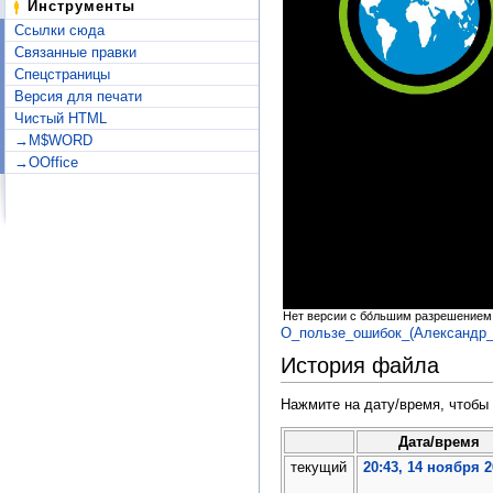
Инструменты
Ссылки сюда
Связанные правки
Спецстраницы
Версия для печати
Чистый HTML
→M$WORD
→OOffice
Нет версии с бо́льшим разрешением
О_пользе_ошибок_(Александр_
История файла
Нажмите на дату/время, чтобы 
Дата/время
текущий
20:43, 14 ноября 2