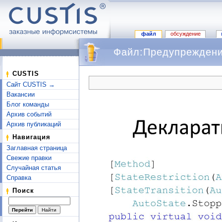
файл
обсуждение
Файл:Предупреждение
Перейти к:
навигация
,
поиск
CUSTIS
Сайт CUSTIS →
Вакансии
Блог команды
Архив событий
Архив публикаций
Навигация
Заглавная страница
Свежие правки
Случайная статья
Справка
Поиск