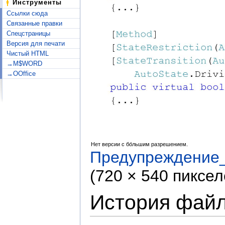
Инструменты
Ссылки сюда
Связанные правки
Спецстраницы
Версия для печати
Чистый HTML
→M$WORD
→OOffice
Нет версии с бо́льшим разрешением.
Предупреждение_
(720 × 540 пиксе
История фай