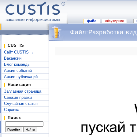
файл
обсуждение
Файл:Разработка вид
Перейти к:
навигация
,
поиск
CUSTIS
Сайт CUSTIS →
Вакансии
Блог команды
Архив событий
Архив публикаций
Навигация
Заглавная страница
Свежие правки
Случайная статья
Справка
Поиск