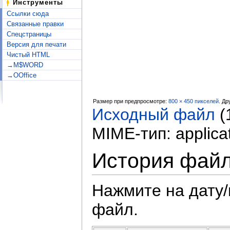
Инструменты
Ссылки сюда
Связанные правки
Спецстраницы
Версия для печати
Чистый HTML
→M$WORD
→OOffice
Размер при предпросмотре:
800 × 450 пикселей
.
Др
Исходный файл
‎
(
MIME-тип:
applica
История фай
Нажмите на дату/
файл.