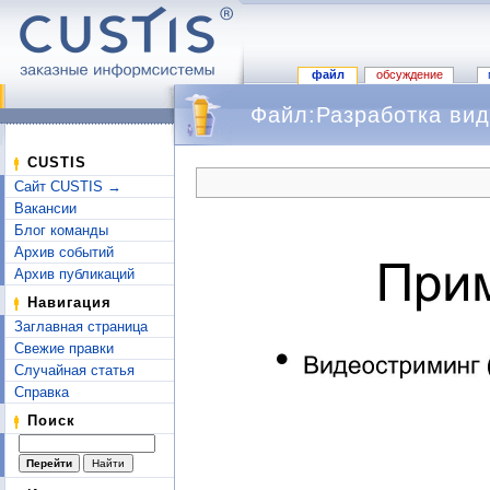
файл
обсуждение
Файл:Разработка вид
Перейти к:
навигация
,
поиск
CUSTIS
Сайт CUSTIS →
Вакансии
Блог команды
Архив событий
Архив публикаций
Навигация
Заглавная страница
Свежие правки
Случайная статья
Справка
Поиск