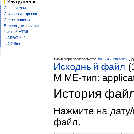
Инструменты
Ссылки сюда
Связанные правки
Спецстраницы
Версия для печати
Чистый HTML
→M$WORD
→OOffice
Размер при предпросмотре:
800 × 450 пикселей
.
Др
Исходный файл
‎
(
MIME-тип:
applica
История фай
Нажмите на дату/
файл.