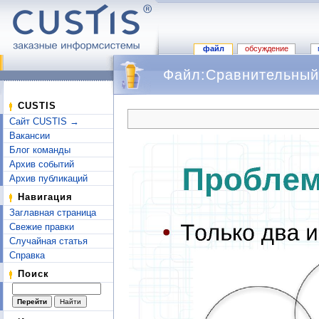
файл
обсуждение
Файл:Сравнительный 
Перейти к:
навигация
,
поиск
CUSTIS
Сайт CUSTIS →
Вакансии
Блог команды
Архив событий
Архив публикаций
Навигация
Заглавная страница
Свежие правки
Случайная статья
Справка
Поиск