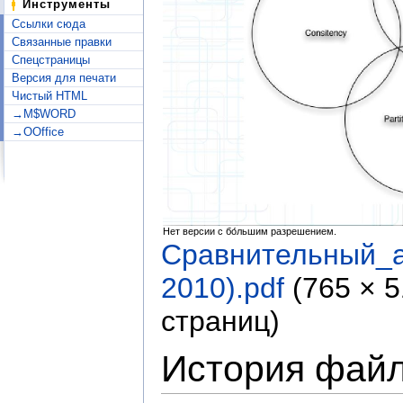
Инструменты
Ссылки сюда
Связанные правки
Спецстраницы
Версия для печати
Чистый HTML
→M$WORD
→OOffice
Нет версии с бо́льшим разрешением.
Сравнительный_
2010).pdf
‎
(765 × 
страниц)
История фай