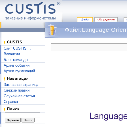
файл
обсуждение
Файл:Language Orien
Перейти к:
навигация
,
поиск
CUSTIS
Сайт CUSTIS →
Вакансии
Блог команды
Архив событий
Архив публикаций
Навигация
Заглавная страница
Свежие правки
Случайная статья
Справка
Поиск