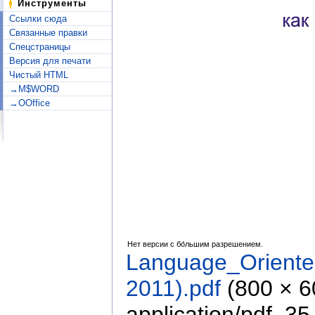
Инструменты
Ссылки сюда
Связанные правки
Спецстраницы
Версия для печати
Чистый HTML
→M$WORD
→OOffice
Нет версии с бо́льшим разрешением.
Language_Orient
2011).pdf
‎
(800 × 
application/pdf
, 35