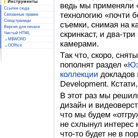
Инструменты
ведь мы применяли «
Ссылки сюда
технологию «почти 
Связанные правки
Спецстраницы
съемки, снимая на к
Версия для печати
скринкаст, и два-тр
Чистый HTML
→M$WORD
камерами.
→OOffice
Так что, скоро, сня
пополнят раздел «
Юз
коллекции
докладов 
Development. Кстати,
В этот раз мы решил
дизайн и видеоверст
что мы будем «отгр
не схлынул интерес 
что-то будет не в п