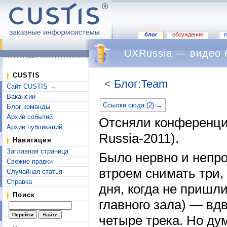
блог
обсуждение
UXRussia — видео б
CUSTIS
<
Блог:Team
Сайт CUSTIS →
Перейти к:
навигация
,
поиск
Вакансии
Ссылки сюда (2) →
Блог команды
Архив событий
Отсняли конферен
Архив публикаций
Russia-2011).
Навигация
Заглавная страница
Было нервно и непро
Свежие правки
втроем снимать три, 
Случайная статья
Справка
дня, когда не приш
Поиск
главного зала) — вд
четыре трека. Но ду