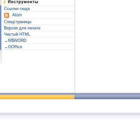
Инструменты
Ссылки сюда
Atom
Спецстраницы
Версия для печати
Чистый HTML
→M$WORD
→OOffice