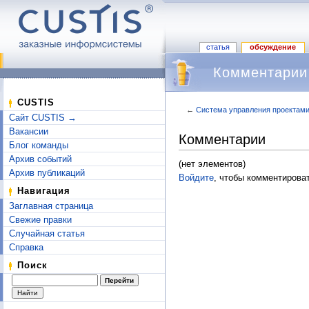
статья
обсуждение
Комментарии
CUSTIS
←
Система управления проектам
Сайт CUSTIS →
Перейти к:
навигация
,
поиск
Вакансии
Комментарии
Блог команды
Архив событий
(нет элементов)
Архив публикаций
Войдите
, чтобы комментироват
Навигация
Заглавная страница
Свежие правки
Случайная статья
Справка
Поиск