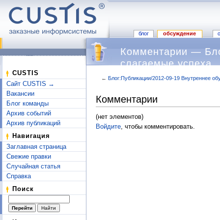
блог
обсуждение
Комментарии — Бло
слагаемые успеха
CUSTIS
←
Блог:Публикации/2012-09-19 Внутреннее об
Сайт CUSTIS →
Перейти к:
навигация
,
поиск
Вакансии
Комментарии
Блог команды
Архив событий
(нет элементов)
Архив публикаций
Войдите
, чтобы комментировать.
Навигация
Заглавная страница
Свежие правки
Случайная статья
Справка
Поиск