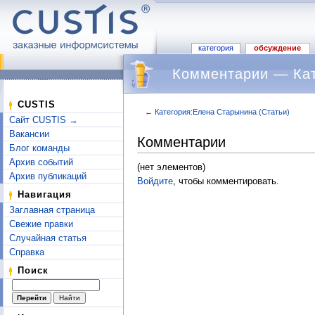
категория
обсуждение
Комментарии — Кат
CUSTIS
←
Категория:Елена Старынина (Статьи)
Сайт CUSTIS →
Перейти к:
навигация
,
поиск
Вакансии
Комментарии
Блог команды
Архив событий
(нет элементов)
Архив публикаций
Войдите
, чтобы комментировать.
Навигация
Заглавная страница
Свежие правки
Случайная статья
Справка
Поиск