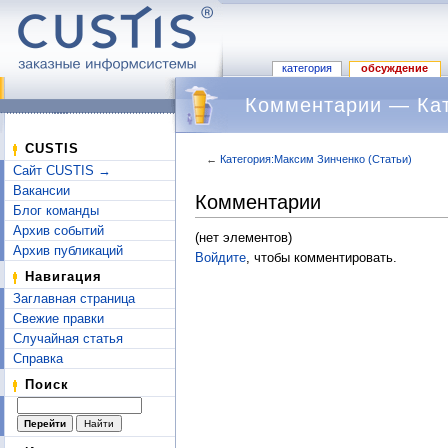
категория
обсуждение
Комментарии — Кат
CUSTIS
←
Категория:Максим Зинченко (Статьи)
Сайт CUSTIS →
Перейти к:
навигация
,
поиск
Вакансии
Комментарии
Блог команды
Архив событий
(нет элементов)
Архив публикаций
Войдите
, чтобы комментировать.
Навигация
Заглавная страница
Свежие правки
Случайная статья
Справка
Поиск