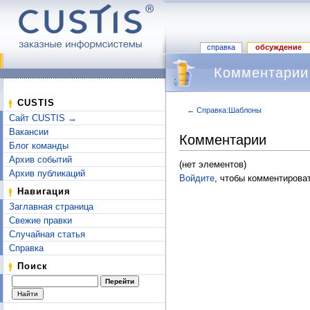
справка
обсуждение
Комментарии
CUSTIS
←
Справка:Шаблоны
Сайт CUSTIS →
Перейти к:
навигация
,
поиск
Вакансии
Комментарии
Блог команды
Архив событий
(нет элементов)
Архив публикаций
Войдите
, чтобы комментироват
Навигация
Заглавная страница
Свежие правки
Случайная статья
Справка
Поиск