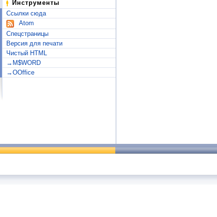
Инструменты
Ссылки сюда
Atom
Спецстраницы
Версия для печати
Чистый HTML
→M$WORD
→OOffice