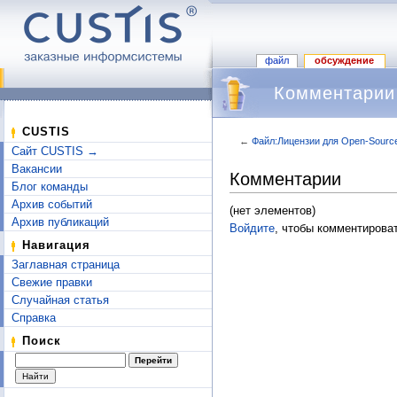
файл
обсуждение
Комментарии 
CUSTIS
←
Файл:Лицензии для Open-Source
Сайт CUSTIS →
Перейти к:
навигация
,
поиск
Вакансии
Комментарии
Блог команды
Архив событий
(нет элементов)
Архив публикаций
Войдите
, чтобы комментироват
Навигация
Заглавная страница
Свежие правки
Случайная статья
Справка
Поиск