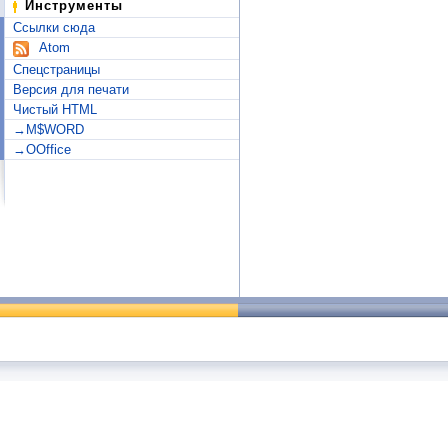
Инструменты
Ссылки сюда
Atom
Спецстраницы
Версия для печати
Чистый HTML
→M$WORD
→OOffice