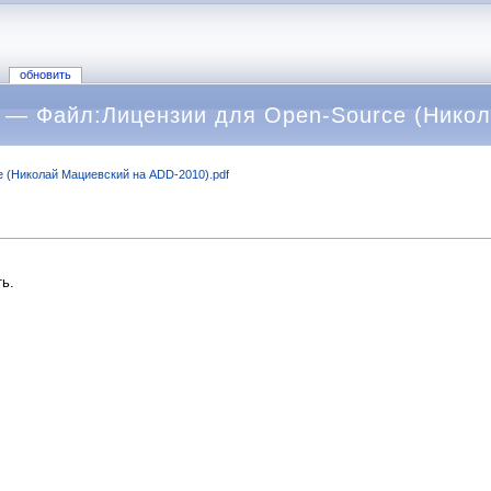
обновить
— Файл:Лицензии для Open-Source (Никол
 (Николай Мациевский на ADD-2010).pdf
ь.