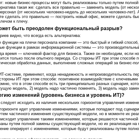
нт: новые бизнес-процессы могут быть реализованы только путем полн
ернатива такая же: сделать все правильно — заменить модель (от неско
персонал (от нескольких человеко-недель до нескольких человеко-лет). 
е сделать это правильно — построить новый офис, можете сделать быст
плечом к плечу.
может быть преодолен функциональный разрыв?
иев видно, что всегда есть альтернатива:
функции на плечи персонала компании — это быстрый и гибкий способ,
ые функции в рамках информационной системы — это производительный 
да время — ключевой фактор для бизнеса. Также он необходим, если но
тся только после опытного периода. Со стороны ИТ при этом способе 
ическая обработка данных, выполнение сложных операций за бизнес-по
 ИТ-системе, применяют, когда ненадежность и непроизводительность 
стороны ИТ при этом способе: позитивное взаимодействие с ключевыми
мню, что в этом способе есть три принципиально разных сценария, кото
ущую модель, 2) модель надо частично поменять, 3) модель надо заме
тегию изменений (уровень бизнеса и уровень ИТ)?
, следует исходить из наличия нескольких горизонтов управления измен
 горизонте идет управление изменениями, которые попадают под сцена
утем частичного изменения существующей модели, но в моменте их реа
роисходит управление такими изменениями, которые решаются частичной
ваны путем полной замены существующей модели, но их реализация на 
ение оперирует с изменениями, которые будут реализованы путем полн