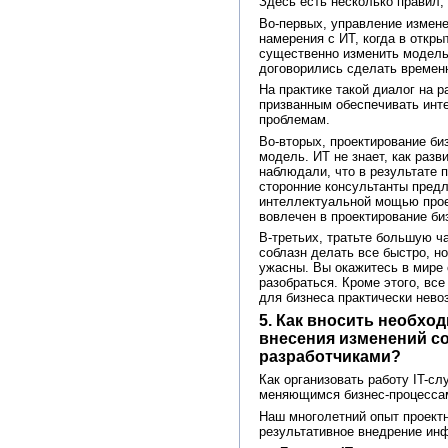
Здесь есть несколько правил,
Во-первых, управление измен
намерения с ИТ, когда в откр
существенно изменить модель 
договорились сделать временн
На практике такой диалог на 
призванным обеспечивать инте
проблемам.
Во-вторых, проектирование биз
модель. ИТ не знает, как разв
наблюдали, что в результате 
сторонние консультанты предла
интеллектуальной мощью проек
вовлечен в проектирование би
В-третьих, тратьте большую ч
соблазн делать все быстро, н
ужасны. Вы окажитесь в мире 
разобраться. Кроме этого, все
для бизнеса практически нево
5. Как вносить необхо
внесения изменений со
разработчиками?
Как организовать работу IT-с
меняющимся бизнес-процессам
Наш многолетний опыт проектн
результативное внедрение ин