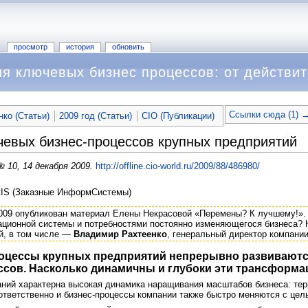
просмотр
история
обновить
я ключевых бизнес процессов: от действи
Ссылки сюда (1) 
ко (Статьи)
2009 год (Статьи)
CIO (Публикации)
чевых бизнес-процессов крупных предприятий
 10, 14 декабря 2009.
http://offline.cio-world.ru/2009/88/486980/
tIS (Заказные ИнформСистемы)
009 опубликован материал Елены Некрасовой «Перемены? К лучшему!».
ионной системы и потребностями постоянно изменяющегося бизнеса? 
й, в том числе —
Владимир Рахтеенко
, генеральный директор компани
роцессы крупных предприятий непрерывно развивают
сов. Насколько динамичны и глубоки эти трансформа
аний характерна высокая динамика наращивания масштабов бизнеса: те
оответственно и бизнес-процессы компании также быстро меняются с цел