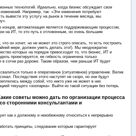
онных технологий. Идеально, когда бизнес обсуждает свои
 изменений. Например, так: «Эти изменения потребуют
ть вывести эту услугу на рынок в течение месяца, мы
му».
нце концов, автоматизация является поддерживающим процессом,
ки на ИТ, то это путь к отложенным, но очень большим
что он хочет, но не может это строго описать, то есть построить
райней мере, должен уметь делать это!). Мы неоднократно
ество которых на порядок превосходит то, что бизнес, ИТ и
одель проектируется, ее гибкость ограничена только
 в сотни раз дороже. Таким образом, чем раньше ИТ будет
 свалиться только в оперативное (ситуативное) управление. Велик
онал. Последствия этого наступят не скоро, но они будут
еплелись между собой, что никто уже не может в них
ацией текущего «зоопарка». Выйти из такой ситуации без потерь
Какие советы можно дать по организации процесса
 со сторонними консультантами и
ует как к должному и неизбежному относиться к непрерывно
аботать принципы, следование которым гарантирует