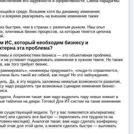
 обеспечение его надежности и эффективности. Смена парадигмы
яющейся среде. Возьмем хотя бы динамику изменения
о и вовремя реагировать на внешние изменения также
раз быстрее, чем в странах с развитым рынком. Наш опыт
ых, ключевых бизнес-процессов, за которым тянется цепочка
ий.
ом ИС, который необходим бизнесу и
ктерна эта проблема?
емы и потребностями бизнеса — это объективная проблема.
 и не успевает поддерживать изменения в нужном темпе. Но также
, как того требует бизнес.
граммировать», «инженеры придумают», «люди-то справляются,
лжна быть такой же гибкой, как люди! Но это заблуждение.
ель. Да, в эту модель заложены немалые возможности развития,
есу надо разделять три возможных сценария изменения бизнес-
фиса.
дели. Аналогия такая: вам надо выделить пару новых комнат в
е таблички на двери. Готово! Для ИТ-систем на такие изменения
ия существующей модели. Тут у вас появляется альтернатива:
лет) или сделать все быстро — переложить эти трудности на
человеко-месяцев). Аналогия такая: вам надо сделать конференц-
ный этаж для этой цели, а можете сделать быстро — выломать