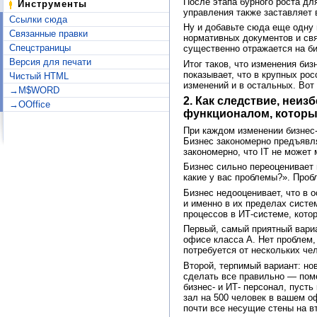
После этапа бурного роста дл
Инструменты
управления также заставляет 
Ссылки сюда
Ну и добавьте сюда еще одну
Связанные правки
нормативных документов и свя
Спецстраницы
существенно отражается на би
Версия для печати
Итог таков, что изменения би
показывает, что в крупных ро
Чистый HTML
изменений и в остальных. Вот
→M$WORD
2. Как следствие, неи
→OOffice
функционалом, который
При каждом изменении бизнес
Бизнес закономерно предъявля
закономерно, что IT не может 
Бизнес сильно переоценивает
какие у вас проблемы?». Проб
Бизнес недооценивает, что в
и именно в их пределах систе
процессов в ИТ-системе, кото
Первый, самый приятный вариа
офисе класса А. Нет проблем,
потребуется от нескольких че
Второй, терпимый вариант: но
сделать все правильно — поме
бизнес- и ИТ- персонал, пусть
зал на 500 человек в вашем о
почти все несущие стены на в