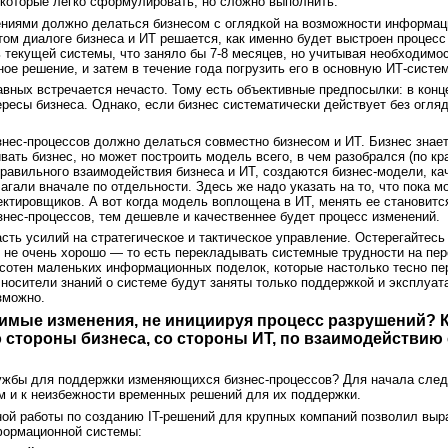
 которые легко сформулировать, но сложно выполнить.
ениями должно делаться бизнесом с оглядкой на возможности информаци
ытом диалоге бизнеса и ИТ решается, как именно будет выстроен процесс
текущей системы, что заняло бы 7-8 месяцев, но учитывая необходимос
ое решение, и затем в течение года погрузить его в основную ИТ-систе
равных встречается нечасто. Тому есть объективные предпосылки: в ко
ресы бизнеса. Однако, если бизнес систематически действует без огляд
нес-процессов должно делаться совместно бизнесом и ИТ. Бизнес знает, 
ивать бизнес, но может построить модель всего, в чем разобрался (по к
правильного взаимодействия бизнеса и ИТ, создаются бизнес-модели, кач
гали вначале по отдельности. Здесь же надо указать на то, что пока м
тировщиков. А вот когда модель воплощена в ИТ, менять ее становится
знес-процессов, тем дешевле и качественнее будет процесс изменений.
асть усилий на стратегическое и тактическое управление. Остерегайтесь
о не очень хорошо — то есть перекладывать системные трудности на перс
сотен маленьких информационных поделок, которые настолько тесно пер
 носители знаний о системе будут заняты только поддержкой и эксплуат
зможно.
димые изменения, не инициируя процесс разрушений? 
 стороны бизнеса, со стороны ИТ, по взаимодействию
лужбы для поддержки изменяющихся бизнес-процессов? Для начала след
 и к неизбежности временных решений для их поддержки.
ой работы по созданию IT-решений для крупных компаний позволил выр
формационной системы: