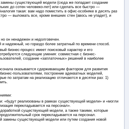
ой замены существующей модели (сюда же попадает создание
льких до сотен человеко-лет) или сделать все быстро —
Аналогия такая: вам надо поместить в офис-особняке в десять раз
ро — выломать все, кроме внешних стен (авось не упадет), и
 но он ненадежен и недолговечен.
и надежный, но гораздо более затратный по времени способ.
вый бизнес-процесс имеет поисковый характер и его
потребуются следующие умения: совместная с бизнес-
льзователей, создание «заплаточных» решений в наиболее
персонала оказывается сдерживающим фактором для развития
 бизнес-пользователями, построение адекватных моделей,
рые по затратам на реализацию отличаются в десятки раз: 1)
нить.
ениями:
рии: «будут реализованы в рамках существующей модели» и «могли
лизация перекладывается на персонал».
 доработкой существующей модели, а также такими, которые
продолжительный срок перекладывается на персонал.
ой замены существующей модели или путем создания новой