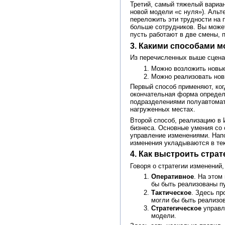
Третий, самый тяжелый вариа
новой модели «с нуля»). Альт
переложить эти трудности на 
больше сотрудников. Вы может
пусть работают в две смены, 
3. Какими способами 
Из перечисленных выше сценар
Можно возложить новые 
Можно реализовать нов
Первый способ применяют, ког
окончательная форма определи
подразделениями полуавтомат
нагруженных местах.
Второй способ, реализацию в
бизнеса. Основные умения со 
управление изменениями. Напо
изменения укладываются в тек
4. Как выстроить стра
Говоря о стратегии изменений
Оперативное
. На этом
бы быть реализованы п
Тактическое
. Здесь п
могли бы быть реализо
Стратегическое
управл
модели.