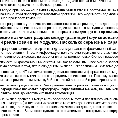
я собственников на первый план выходят задачи сохранения бизнеса —
во многом пересмотреть бизнес-процессы.
 вескую причину — компания вынуждена развиваться в постоянно измен
занной с этим правоприменительной практики. Необходимость адекватн
знес-процессах компаний.
знес-процессов в условиях развивающегося рынка происходят в десятки 
ссийских компаниях примерно раз в год меняется хотя бы один из основн
 и получается, что изменения — это норма жизни для крупных организац
збежно возникает разрыв между (разницей) функционал
 реализован в ее модулях. Насколько серьезна и хара
-процессов возникает разрыв между функционалом информационной сист
ет претензии к IT, если информационная система тормозит его развитие
мгновенно реагировать на изменения и появление новых бизнес-процессов
 гибкость информационных систем. Мы часто слышим: «все можно запро
лема состоит в том, что в ожиданиях бизнеса, «железная» ИТ-система до
 основе каждой ИТ-системы лежит довольно жесткая информационная мод
ма является очень гибкой, но эти пределы не бесконечны. Поэтому бизн
рые мы проиллюстрируем грубой, но точной аналогией с расширением о
нт: новые процессы могут быть реализованы в рамках существующей мо
 передвигаем несколько перегородок, переставляем мебель, вешаем новы
ловеко-часов до нескольких человеко-месяцев.
вые бизнес-процессы могут быть реализованы путем частичного изменен
нять модель (от нескольких человеко-месяцев до нескольких человеко-
 как хотят, так и крутятся (от нескольких человеко-дней до нескольких 
фисе-особняке. Вы можете сделать это правильно — построить мансард
тором этаже.