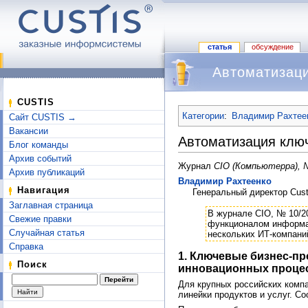
статья
обсуждение
Автоматизаци
Перейти к:
навигация
,
поиск
CUSTIS
Категории
:
Владимир Рахтеен
Сайт CUSTIS →
Вакансии
Автоматизация клю
Блог команды
Архив событий
Журнал
CIO (Компьютерра), №
Архив публикаций
Владимир Рахтеенко
Навигация
Генеральный директор Cus
Заглавная страница
В журнале CIO, № 10/2
Свежие правки
функционалом информац
Случайная статья
нескольких ИТ-компани
Справка
1. Ключевые бизнес-п
Поиск
инновационных процес
Для крупных российских комп
линейки продуктов и услуг. С