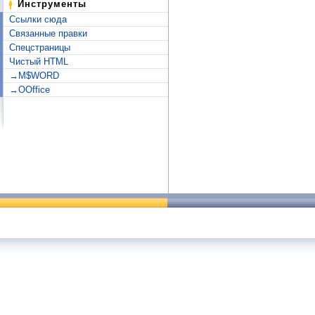
Инструменты
Ссылки сюда
Связанные правки
Спецстраницы
Чистый HTML
→M$WORD
→OOffice