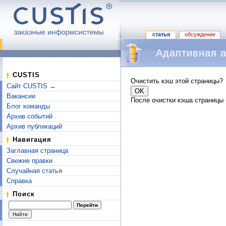
статья
обсуждение
Адаптивная а
Перейти к:
навигация
,
поиск
CUSTIS
Очистить кэш этой страницы?
Сайт CUSTIS →
Вакансии
После очистки кэша страницы 
Блог команды
Архив событий
Архив публикаций
Навигация
Заглавная страница
Свежие правки
Случайная статья
Справка
Поиск