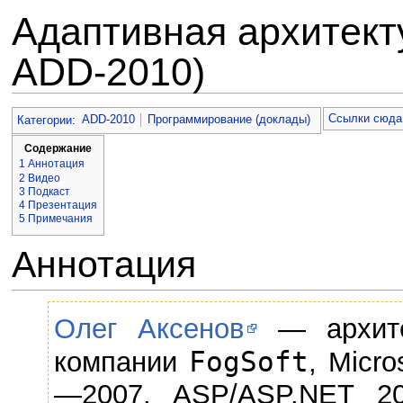
Адаптивная архитект
ADD-2010)
Перейти к:
навигация
,
поиск
Ссылки сюда
Категории
:
ADD-2010
Программирование (доклады)
Содержание
1
Аннотация
2
Видео
3
Подкаст
4
Презентация
5
Примечания
Аннотация
Олег Аксенов
— архите
FogSoft
компании
, Micro
—2007, ASP/ASP.NET 20