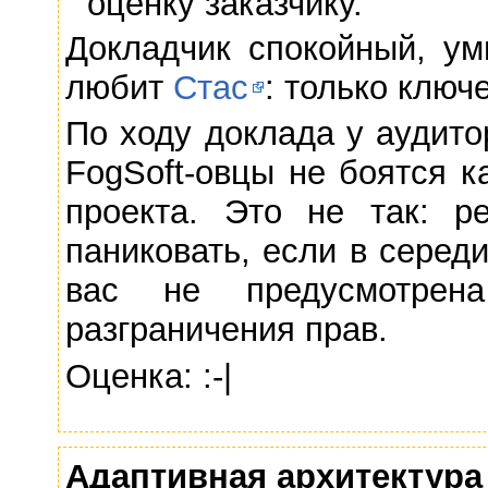
оценку заказчику.
Докладчик спокойный, ум
любит
Стас
: только ключ
По ходу доклада у аудито
FogSoft-овцы не боятся к
проекта. Это не так: р
паниковать, если в серед
вас не предусмотрен
разграничения прав.
Оценка: :-|
Адаптивная архитектура 