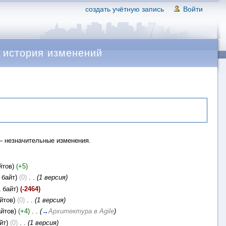
создать учётную запись
Войти
 — история изменений
 незначительные изменения.
йтов)
(+5)
 байт)
(0)
‎
. .
(1 версия)
 байт)
(-2464)
йтов)
(0)
‎
. .
(1 версия)
айтов)
(+4)
‎
. .
(
→
Архитектура в Agile
)
йт)
(0)
‎
. .
(1 версия)