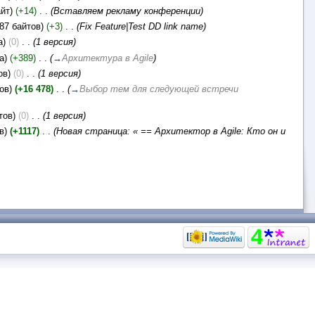
йт)
(+14)
‎
. .
(Вставляем рекламу конференции)
987 байтов)
(+3)
‎
. .
(Fix Feature|Test DD link name)
а)
(0)
‎
. .
(1 версия)
а)
(+389)
‎
. .
(
→
Архитектура в Agile
)
ов)
(0)
‎
. .
(1 версия)
ов)
(+16 478)
‎
. .
(
→
Выбор тем для следующей встречи
тов)
(0)
‎
. .
(1 версия)
в)
(+1117)
‎
. .
(Новая страница: « == Архитектор в Agile: Кто он и