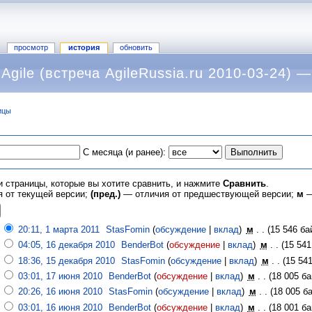
просмотр
история
обновить
Agile (встреча AgileRussia.ru 2010-03-24)
ицы
С месяца (и ранее):
и страницы, которые вы хотите сравнить, и нажмите
Сравнить
.
 от текущей версии;
(пред.)
— отличия от предшествующей версии;
м
—
20:11, 1 марта 2011
‎
StasFomin
(
обсуждение
|
вклад
)
‎
м
. .
(15 546 ба
04:05, 16 декабря 2010
‎
BenderBot
(
обсуждение
|
вклад
)
‎
м
. .
(15 541
18:36, 15 декабря 2010
‎
StasFomin
(
обсуждение
|
вклад
)
‎
м
. .
(15 541
03:01, 17 июня 2010
‎
BenderBot
(
обсуждение
|
вклад
)
‎
м
. .
(18 005 ба
20:26, 16 июня 2010
‎
StasFomin
(
обсуждение
|
вклад
)
‎
м
. .
(18 005 б
03:01, 16 июня 2010
‎
BenderBot
(
обсуждение
|
вклад
)
‎
м
. .
(18 001 ба