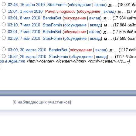
02:46, 16 июня 2010
‎
StasFomin
(
обсуждение
|
вклад
)
‎
м
. .
(18 001 ба
15:04, 1 июня 2010
‎
Pavel.vinogradov
(
обсуждение
|
вклад
)
‎
м
. .
(17 
03:01, 8 мая 2010
‎
BenderBot
(
обсуждение
|
вклад
)
‎
м
. .
(17 984 байт
03:10, 7 мая 2010
‎
StasFomin
(
обсуждение
|
вклад
)
‎
м
. .
(17 984 байт
03:01, 7 мая 2010
‎
BenderBot
(
обсуждение
|
вклад
)
‎
м
. .
(17 595 байт
02:59, 7 мая 2010
‎
StasFomin
(
обсуждение
|
вклад
)
‎
м
. .
(17 595 байт
03:00, 30 марта 2010
‎
BenderBot
(
обсуждение
|
вклад
)
‎
м
. .
(1117 бай
18:52, 29 марта 2010
‎
StasFomin
(
обсуждение
|
вклад
)
‎
. .
(1117 байто
р в Agile.mm
<html><center> </center></html> <html><center> </c...»)
[0 наблюдающих участников]