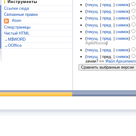
Инструменты
(
текущ.
|
пред.
|
снимок
)
Ссылки сюда
(
текущ.
|
пред.
|
снимок
)
Связанные правки
(
текущ.
|
пред.
|
снимок
)
Atom
(
текущ.
|
пред.
|
снимок
)
Спецстраницы
(
текущ.
|
пред.
|
снимок
)
Чистый HTML
(
текущ.
|
пред.
|
снимок
)
→M$WORD
AgileRussia
)
→OOffice
(
текущ.
|
пред.
|
снимок
)
(
текущ.
| пред. |
снимок
)
зачем? ==
Файл:Архитекто