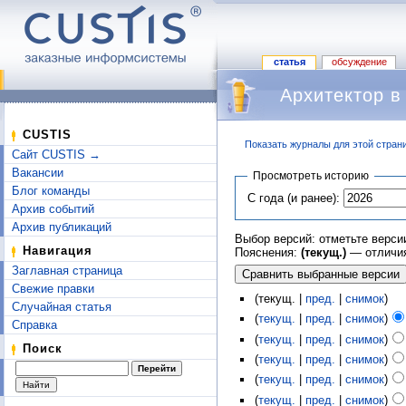
статья
обсуждение
Архитектор в 
CUSTIS
Показать журналы для этой стран
Сайт CUSTIS →
Перейти к:
навигация
,
поиск
Вакансии
Просмотреть историю
Блог команды
С года (и ранее):
Архив событий
Архив публикаций
Выбор версий: отметьте верси
Навигация
Пояснения:
(текущ.)
— отличия
Заглавная страница
Свежие правки
(текущ. |
пред.
|
снимок
)
Случайная статья
(
текущ.
|
пред.
|
снимок
)
Справка
(
текущ.
|
пред.
|
снимок
)
Поиск
(
текущ.
|
пред.
|
снимок
)
(
текущ.
|
пред.
|
снимок
)
(
текущ.
|
пред.
|
снимок
)