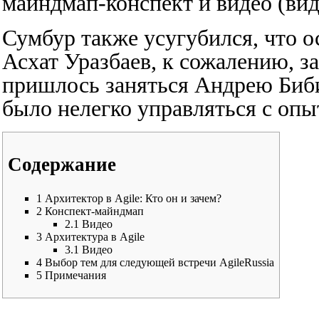
майндмап-конспект и видео (ви
Сумбур также усугубился, что 
Асхат Уразбаев, к сожалению, з
пришлось заняться Андрею Биб
было нелегко управляться с оп
Содержание
1
Архитектор в Agile: Кто он и зачем?
2
Конспект-майндмап
2.1
Видео
3
Архитектура в Agile
3.1
Видео
4
Выбор тем для следующей встречи AgileRussia
5
Примечания