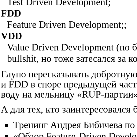
Test Driven Development
;
FDD
Feature Driven Development
;;
VDD
Value Driven Development (по
bullshit, но тоже затесался за 
Глупо пересказывать добротную
и FDD в споре предыдущей части
воду на мельницу «RUP-партии»
А для тех, кто заинтересовался
Тренинг Андрея Бибичева по
«Обзор Feature-Driven Devel