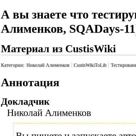
А вы знаете что тестир
Алименков, SQADays-11
Материал из CustisWiki
Категории
:
Николай Алименков
CustisWikiToLib
Тестирован
Аннотация
Докладчик
Николай Алименков
Вы пишете и запускаете авт