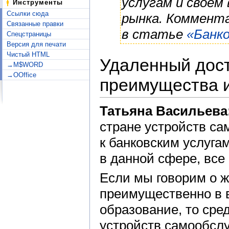
услугам и своем
Инструменты
Ссылки сюда
рынка. Коммента
Связанные правки
в статье
«Банко
Спецстраницы
Версия для печати
Чистый HTML
Удаленный дост
→M$WORD
→OOffice
преимущества и
Татьяна Васильева
стране устройств с
к банковским услуга
в данной сфере, все
Если мы говорим о ж
преимущественно в 
образование, то сре
устройств самообсл