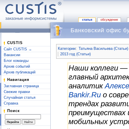
статья
обсуждение
Банковский офис б
Перейти к:
навигация
,
поиск
CUSTIS
Категории
:
Татьяна Васильева (Статьи)
Сайт CUSTIS →
2013 год (Статьи)
Вакансии
Блог команды
Наши коллеги —
Архив событий
Архив публикаций
главный архите
Навигация
аналитик
Алексе
Заглавная страница
Свежие правки
Bankir.Ru
о совре
Случайная статья
трендах развити
Справка
преимуществах и
Поиск
мобильных устро