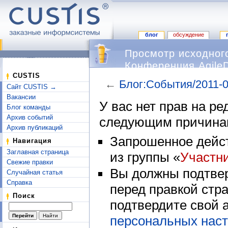
блог
обсуждение
Просмотр исходного
Конференция Agile
CUSTIS
←
Блог:События/2011-0
Сайт CUSTIS →
Перейти к:
навигация
,
поиск
Вакансии
У вас нет прав на р
Блог команды
Архив событий
следующим причина
Архив публикаций
Запрошенное дейст
Навигация
Заглавная страница
из группы «
Участн
Свежие правки
Вы должны подтвер
Случайная статья
Справка
перед правкой стр
Поиск
подтвердите свой 
персональных наст