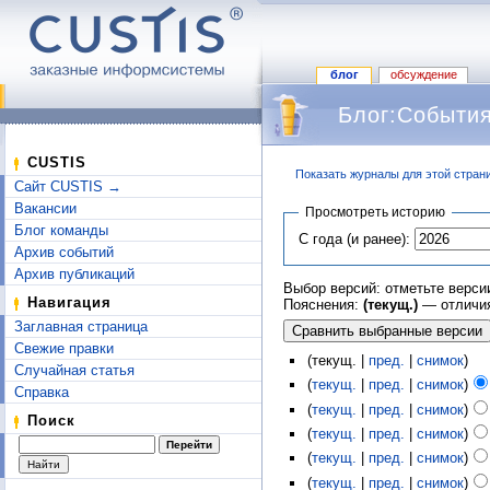
блог
обсуждение
Блог:События
CUSTIS
Показать журналы для этой стран
Сайт CUSTIS →
Перейти к:
навигация
,
поиск
Вакансии
Просмотреть историю
Блог команды
С года (и ранее):
Архив событий
Архив публикаций
Выбор версий: отметьте верси
Навигация
Пояснения:
(текущ.)
— отличия
Заглавная страница
Свежие правки
(текущ. |
пред.
|
снимок
)
Случайная статья
(
текущ.
|
пред.
|
снимок
)
Справка
(
текущ.
|
пред.
|
снимок
)
Поиск
(
текущ.
|
пред.
|
снимок
)
(
текущ.
|
пред.
|
снимок
)
(
текущ.
|
пред.
|
снимок
)