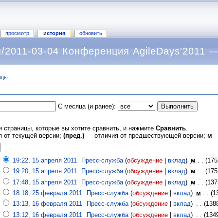
просмотр
история
обновить
/2011-03-04 Конференция AgileDays'2011 
ицы
С месяца (и ранее):
и страницы, которые вы хотите сравнить, и нажмите
Сравнить
.
 от текущей версии;
(пред.)
— отличия от предшествующей версии;
м
—
19:22, 15 апреля 2011
‎
Пресс-служба
(
обсуждение
|
вклад
)
‎
м
. .
(175
19:20, 15 апреля 2011
‎
Пресс-служба
(
обсуждение
|
вклад
)
‎
м
. .
(175
17:48, 15 апреля 2011
‎
Пресс-служба
(
обсуждение
|
вклад
)
‎
м
. .
(137
18:18, 25 февраля 2011
‎
Пресс-служба
(
обсуждение
|
вклад
)
‎
м
. .
(1
13:13, 16 февраля 2011
‎
Пресс-служба
(
обсуждение
|
вклад
)
‎
. .
(138
13:12, 16 февраля 2011
‎
Пресс-служба
(
обсуждение
|
вклад
)
‎
. .
(134