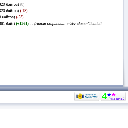
320 байтов)
(0)
320 байтов)
(-18)
8 байтов)
(-23)
361 байт)
(+1361)
‎
. .
(Новая страница: «<div class="floatleft