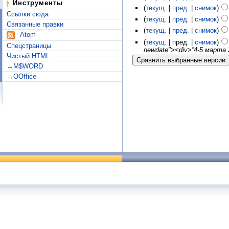
Инструменты
(
текущ.
|
пред.
|
снимок
)
Ссылки сюда
(
текущ.
|
пред.
|
снимок
)
Связанные правки
(
текущ.
|
пред.
|
снимок
)
Atom
(
текущ.
| пред. |
снимок
)
Спецстраницы
newdate"><div>''4-5 марта 2
Чистый HTML
→M$WORD
→OOffice