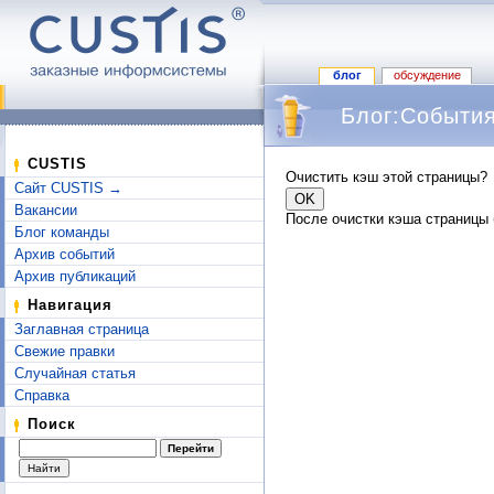
блог
обсуждение
Блог:События
Перейти к:
навигация
,
поиск
CUSTIS
Очистить кэш этой страницы?
Сайт CUSTIS →
Вакансии
После очистки кэша страницы 
Блог команды
Архив событий
Архив публикаций
Навигация
Заглавная страница
Свежие правки
Случайная статья
Справка
Поиск