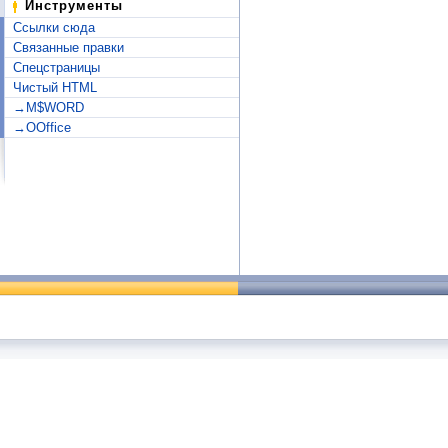
Инструменты
Ссылки сюда
Связанные правки
Спецстраницы
Чистый HTML
→M$WORD
→OOffice