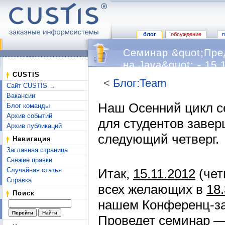
блог
обсуждение
Семинар &quot;Пре
на Java&quot; - 15.
CUSTIS
<
Блог:Team
Сайт CUSTIS →
Перейти к:
навигация
,
поиск
Вакансии
Наш Осенний цикл 
Блог команды
Архив событий
для студентов завер
Архив публикаций
следующий четверг.
Навигация
Заглавная страница
Свежие правки
Итак,
15.11.2012
(чет
Случайная статья
Справка
всех желающих в
18
Поиск
нашем Конференц-за
Проведет семинар 