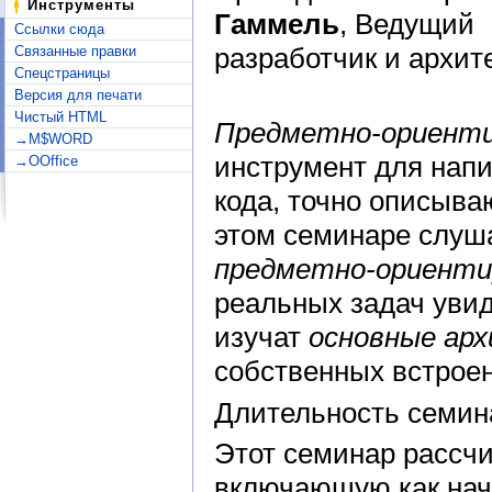
Инструменты
Гаммель
, Ведущий
Ссылки сюда
разработчик и архите
Связанные правки
Спецстраницы
Версия для печати
Чистый HTML
Предметно-ориенти
→M$WORD
инструмент для напи
→OOffice
кода, точно описыва
этом семинаре слуш
предметно-ориенти
реальных задач уви
изучат
основные ар
собственных встрое
Длительность семина
Этот семинар рассч
включающую как нач