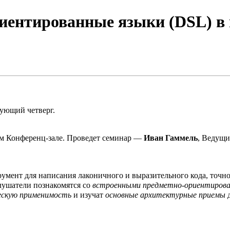
ентированные языки (DSL) в п
дующий четверг.
ем Конференц-зале. Проведет семинар —
Иван Гаммель
, Ведущ
умент для написания лаконичного и выразительного кода, точн
лушатели познакомятся со
встроенными предметно-ориентиров
ескую применимость
и изучат
основные архитектурные приемы
д