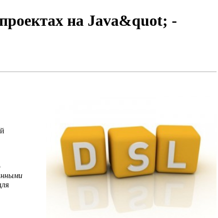
роектах на Java&quot; -
ий
о
анными
ля