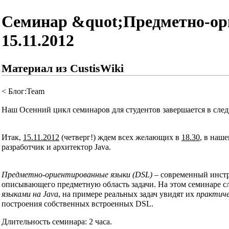
Семинар &quot;Предметно-ори
15.11.2012
Материал из CustisWiki
<
Блог:Team
Наш Осенний цикл семинаров для студентов завершается в сле
Итак,
15.11.2012
(четверг!) ждем всех желающих в
18.30
, в наш
разработчик и архитектор Java.
Предметно-ориентированные языки (DSL)
– современный инстр
описывающего предметную область задачи. На этом семинаре с
языками на Java
, на примере реальных задач увидят их
практич
построения собственных встроенных DSL.
Длительность семинара: 2 часа.